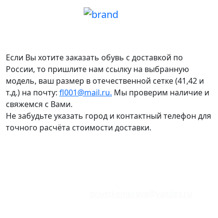
Если Вы хотите заказать обувь с доставкой по
России, то пришлите нам ссылку на выбранную
модель, ваш размер в отечественной сетке (41,42 и
т.д.) на почту:
fl001@mail.ru.
Мы проверим наличие и
свяжемся с Вами.
Не забудьте указать город и контактный телефон для
точного расчёта стоимости доставки.
Сайт находится в режиме тестирования.
Цены и наличие товаров могут не соответствовать
указанным в магазинах.
Отзывы о сайте:
privetkemerovo@yandex.ru