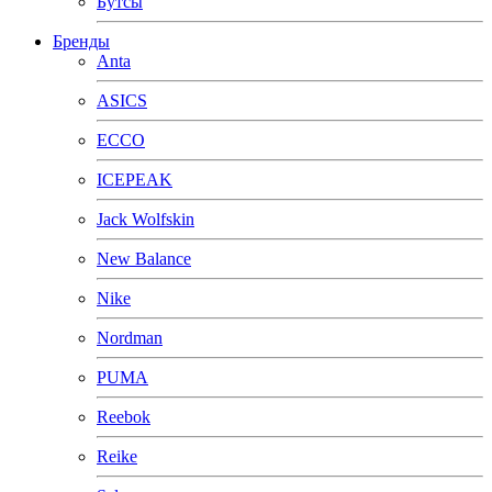
Бутсы
Бренды
Anta
ASICS
ECCO
ICEPEAK
Jack Wolfskin
New Balance
Nike
Nordman
PUMA
Reebok
Reike