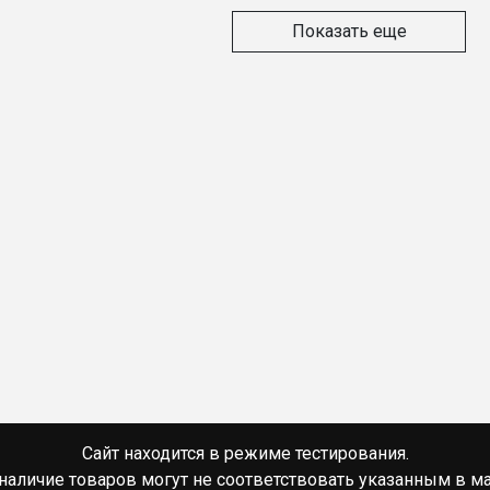
Показать еще
Сайт находится в режиме тестирования.
наличие товаров могут не соответствовать указанным в ма