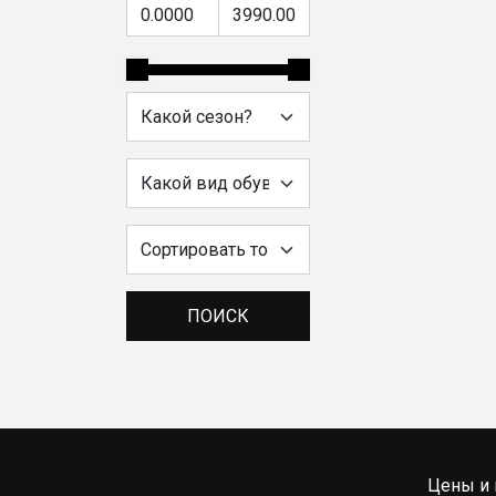
Nordman (5)
PUMA (157)
Reebok (8)
Reike (4)
Salomon (138)
STROBBS (242)
TREK (4)
Under Armour (14)
ПОИСК
Цены и 