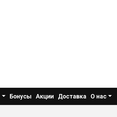
ы
Бонусы
Акции
Доставка
О нас