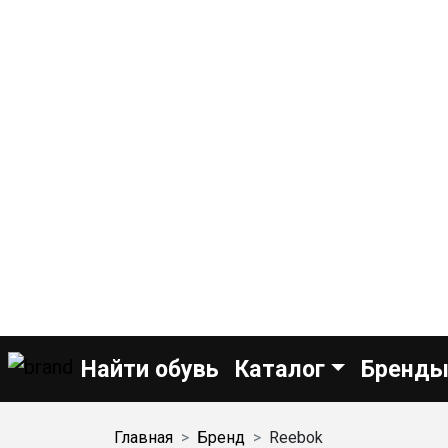
Найти обувь
Каталог
Бренд
Главная
Бренд
Reebok