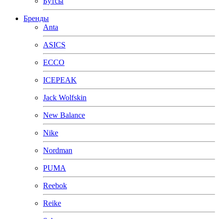
Бутсы
Бренды
Anta
ASICS
ECCO
ICEPEAK
Jack Wolfskin
New Balance
Nike
Nordman
PUMA
Reebok
Reike