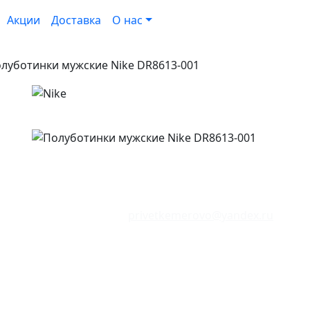
Акции
Доставка
О нас
луботинки мужские Nike DR8613-001
Сайт находится в режиме тестирования.
аличие товаров могут не соответствовать указанным в м
Отзывы о сайте:
privetkemerovo@yandex.ru