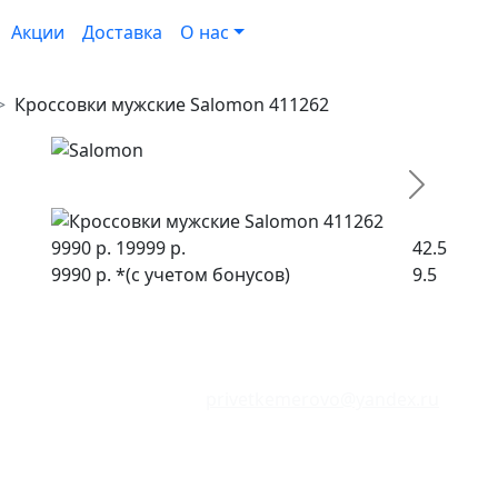
Акции
Доставка
О нас
Кроссовки мужские Salomon 411262
Следующ
9990 р.
19999 р.
42.5
9990 р.
*(с учетом бонусов)
9.5
Сайт находится в режиме тестирования.
аличие товаров могут не соответствовать указанным в м
Отзывы о сайте:
privetkemerovo@yandex.ru