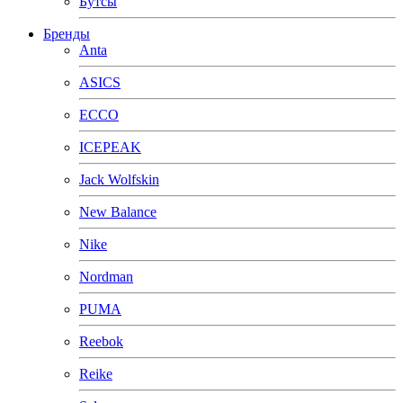
Бутсы
Бренды
Anta
ASICS
ECCO
ICEPEAK
Jack Wolfskin
New Balance
Nike
Nordman
PUMA
Reebok
Reike