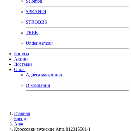
Salomon
SPRANDI
STROBBS
TREK
Under Armour
Бонусы
Акции
Доставка
О нас
Адреса магазинов
О компании
Главная
Бренд
Anta
Кроссовки мужские Anta 812315501-1