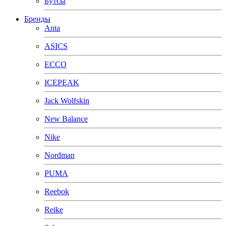
Бутсы
Бренды
Anta
ASICS
ECCO
ICEPEAK
Jack Wolfskin
New Balance
Nike
Nordman
PUMA
Reebok
Reike