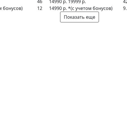
46
14990 р.
19999 р.
4
м бонусов)
12
14990 р.
*(с учетом бонусов)
9
Показать еще