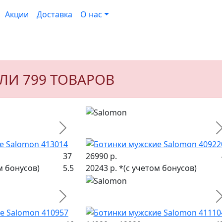
Акции
Доставка
О нас
И 799 ТОВАРОВ
Следующий
37
26990 р.
м бонусов)
5.5
20243 р.
*(с учетом бонусов)
Следующий