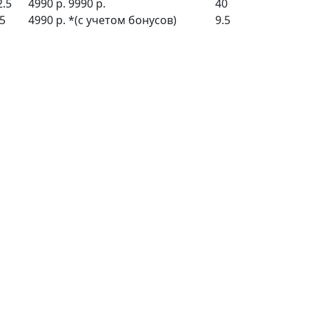
2.5
4990 р.
9990 р.
40
.5
4990 р.
*(с учетом бонусов)
9.5