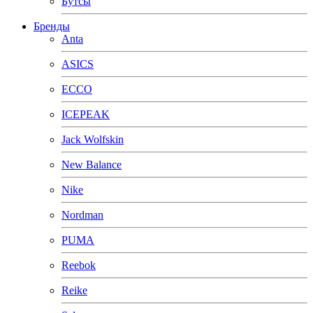
Бутсы
Бренды
Anta
ASICS
ECCO
ICEPEAK
Jack Wolfskin
New Balance
Nike
Nordman
PUMA
Reebok
Reike