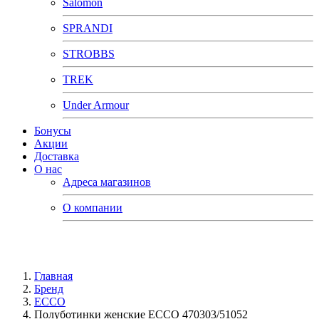
Salomon
SPRANDI
STROBBS
TREK
Under Armour
Бонусы
Акции
Доставка
О нас
Адреса магазинов
О компании
Главная
Бренд
ECCO
Полуботинки женские ECCO 470303/51052