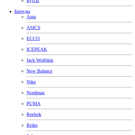
Бутсы
Бренды
Anta
ASICS
ECCO
ICEPEAK
Jack Wolfskin
New Balance
Nike
Nordman
PUMA
Reebok
Reike