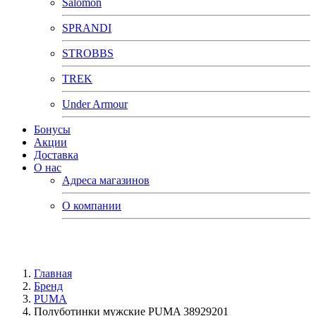
Salomon
SPRANDI
STROBBS
TREK
Under Armour
Бонусы
Акции
Доставка
О нас
Адреса магазинов
О компании
Главная
Бренд
PUMA
Полуботинки мужские PUMA 38929201