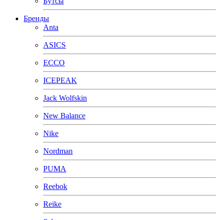
Бутсы
Бренды
Anta
ASICS
ECCO
ICEPEAK
Jack Wolfskin
New Balance
Nike
Nordman
PUMA
Reebok
Reike