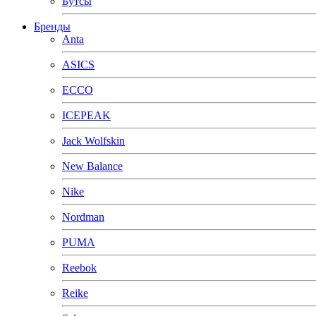
Бутсы
Бренды
Anta
ASICS
ECCO
ICEPEAK
Jack Wolfskin
New Balance
Nike
Nordman
PUMA
Reebok
Reike