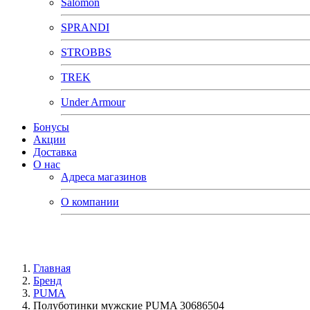
Salomon
SPRANDI
STROBBS
TREK
Under Armour
Бонусы
Акции
Доставка
О нас
Адреса магазинов
О компании
Главная
Бренд
PUMA
Полуботинки мужские PUMA 30686504