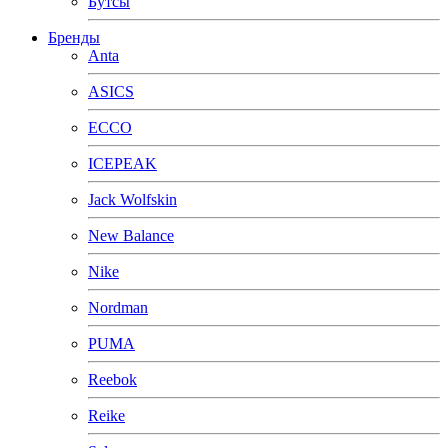
Бутсы
Бренды
Anta
ASICS
ECCO
ICEPEAK
Jack Wolfskin
New Balance
Nike
Nordman
PUMA
Reebok
Reike