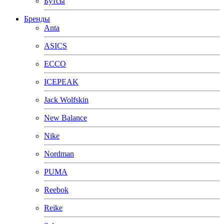
Бутсы
Бренды
Anta
ASICS
ECCO
ICEPEAK
Jack Wolfskin
New Balance
Nike
Nordman
PUMA
Reebok
Reike