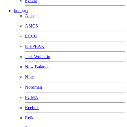
Бутсы
Бренды
Anta
ASICS
ECCO
ICEPEAK
Jack Wolfskin
New Balance
Nike
Nordman
PUMA
Reebok
Reike