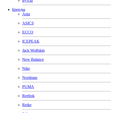
Бутсы
Бренды
Anta
ASICS
ECCO
ICEPEAK
Jack Wolfskin
New Balance
Nike
Nordman
PUMA
Reebok
Reike