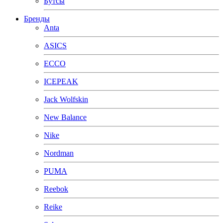
Бутсы
Бренды
Anta
ASICS
ECCO
ICEPEAK
Jack Wolfskin
New Balance
Nike
Nordman
PUMA
Reebok
Reike