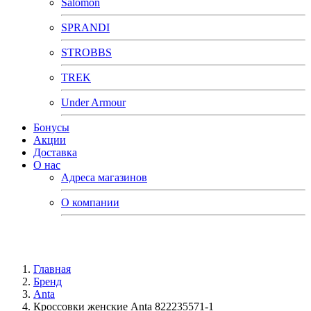
Salomon
SPRANDI
STROBBS
TREK
Under Armour
Бонусы
Акции
Доставка
О нас
Адреса магазинов
О компании
Главная
Бренд
Anta
Кроссовки женские Anta 822235571-1