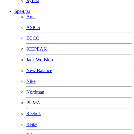
Бутсы
Бренды
Anta
ASICS
ECCO
ICEPEAK
Jack Wolfskin
New Balance
Nike
Nordman
PUMA
Reebok
Reike