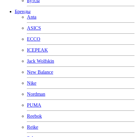
Бутсы
Бренды
Anta
ASICS
ECCO
ICEPEAK
Jack Wolfskin
New Balance
Nike
Nordman
PUMA
Reebok
Reike