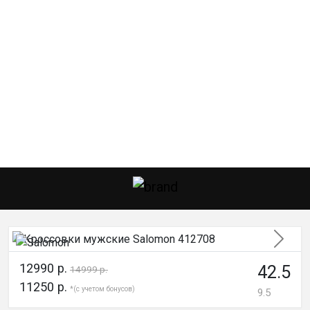
След
12990 р.
42.5
14999 р.
11250 р.
*(с учетом бонусов)
9.5