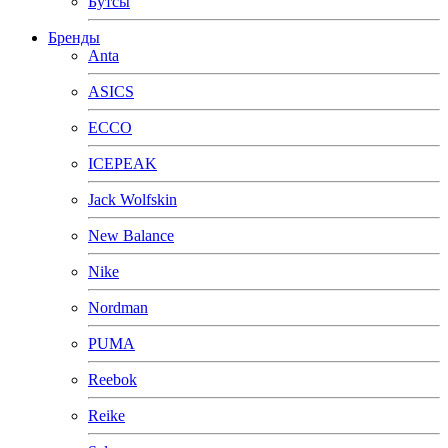
Бутсы
Бренды
Anta
ASICS
ECCO
ICEPEAK
Jack Wolfskin
New Balance
Nike
Nordman
PUMA
Reebok
Reike