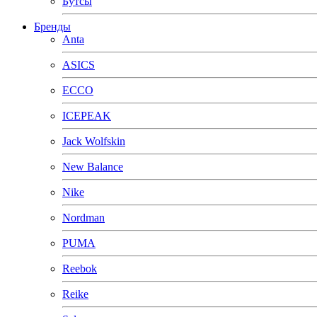
Бутсы
Бренды
Anta
ASICS
ECCO
ICEPEAK
Jack Wolfskin
New Balance
Nike
Nordman
PUMA
Reebok
Reike