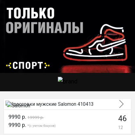
След
9990 р.
46
19999 р.
9990 р.
*(с учетом бонусов)
12