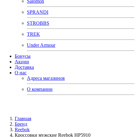
Salomon
SPRANDI
STROBBS
TREK
Under Armour
Бонусы
Акции
Доставка
О нас
Адреса магазинов
О компании
Главная
Бренд
Reebok
Кроссовки мужские Reebok HP5910