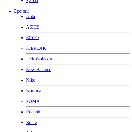
Бутсы
Бренды
Anta
ASICS
ECCO
ICEPEAK
Jack Wolfskin
New Balance
Nike
Nordman
PUMA
Reebok
Reike