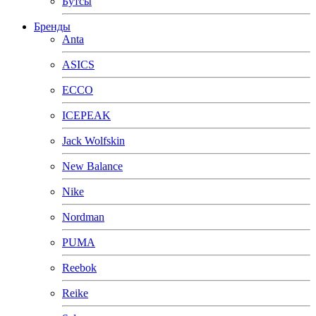
Бутсы
Бренды
Anta
ASICS
ECCO
ICEPEAK
Jack Wolfskin
New Balance
Nike
Nordman
PUMA
Reebok
Reike