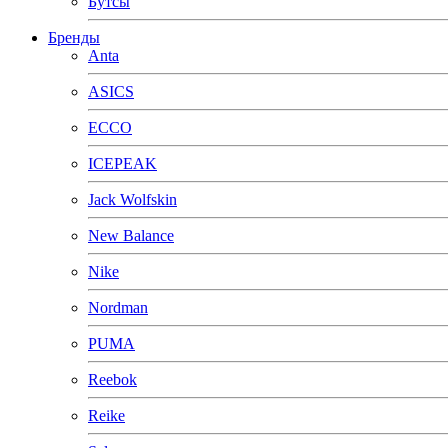
Бутсы
Бренды
Anta
ASICS
ECCO
ICEPEAK
Jack Wolfskin
New Balance
Nike
Nordman
PUMA
Reebok
Reike