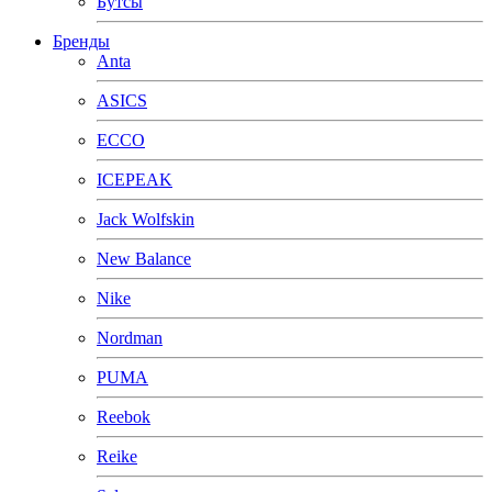
Бутсы
Бренды
Anta
ASICS
ECCO
ICEPEAK
Jack Wolfskin
New Balance
Nike
Nordman
PUMA
Reebok
Reike