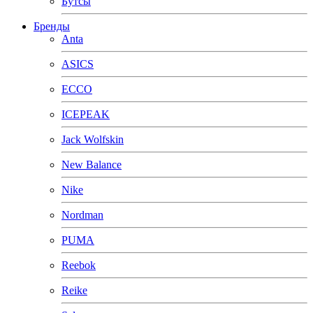
Бутсы
Бренды
Anta
ASICS
ECCO
ICEPEAK
Jack Wolfskin
New Balance
Nike
Nordman
PUMA
Reebok
Reike