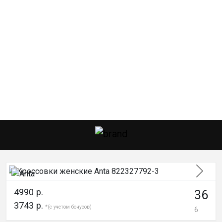
След
4990 р.
36
3743 р.
*(с учетом бонусов)
6